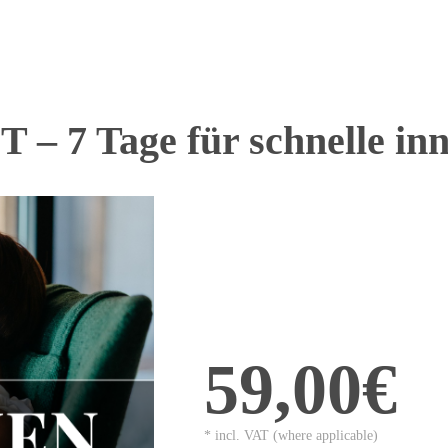
7 Tage für schnelle inne
59,00€
* incl. VAT (where applicable)