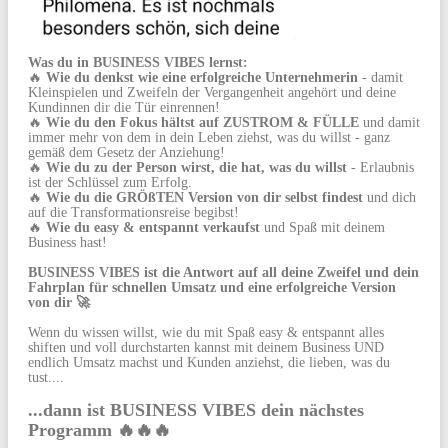
Was du in BUSINESS VIBES lernst:
🔥
Wie du denkst wie eine erfolgreiche Unternehmerin
- damit
Kleinspielen und Zweifeln der Vergangenheit angehört und deine
Kundinnen dir die Tür einrennen!
🔥
Wie du den Fokus hältst auf ZUSTROM & FÜLLE
und damit
immer mehr von dem in dein Leben ziehst, was du willst - ganz
gemäß dem Gesetz der Anziehung!
🔥
Wie du zu der Person wirst, die hat, was du willst
- Erlaubnis
ist der Schlüssel zum Erfolg.
🔥
Wie du die GRÖßTEN Version von dir selbst findest
und dich
auf die Transformationsreise begibst!
🔥
Wie du easy & entspannt verkaufst
und Spaß mit deinem
Business hast!
BUSINESS VIBES ist die Antwort auf all deine Zweifel und dein
Fahrplan für schnellen Umsatz und eine erfolgreiche Version
von dir 🚀
Wenn du wissen willst, wie du mit Spaß easy & entspannt alles
shiften und voll durchstarten kannst mit deinem Business UND
endlich Umsatz machst und Kunden anziehst, die lieben, was du
tust....
...dann ist BUSINESS VIBES dein nächstes
Programm 🔥🔥🔥