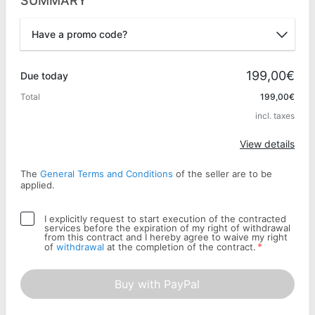
SUMMARY
Have a promo code?
Promo code
199,00€
Due today
Total
199,00€
incl. taxes
Apply
View details
The
General Terms and Conditions
of the seller are to be
applied.
I explicitly request to start execution of the contracted
services before the expiration of my right of withdrawal
from this contract and I hereby agree to waive my right
*
of
withdrawal
at the completion of the contract.
Buy with PayPal